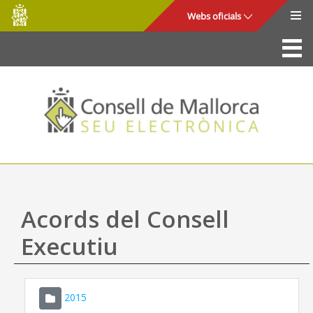
Consell
Salta al contingut principal
Webs oficials
de
Mallorca
La Seu
Consell de Mallorca
Accés i seguretat
Utilitats
Tràmits i serveis
Acords del Consell
Mapa web
Executiu
Ajuda
2015