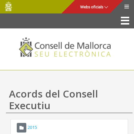
Consell
Salta al contingut principal
Webs oficials
de
Mallorca
La Seu
Consell de Mallorca
Accés i seguretat
Utilitats
Tràmits i serveis
Acords del Consell
Mapa web
Executiu
Ajuda
2015