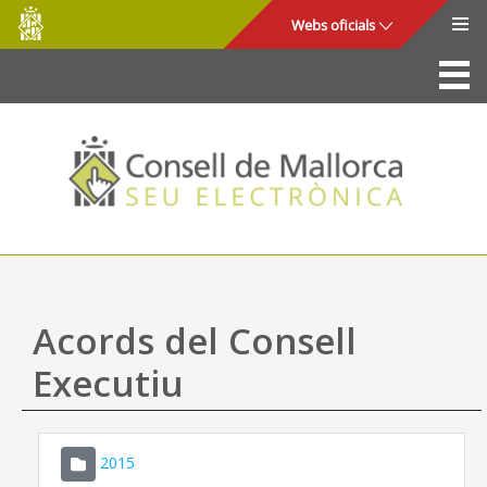
Consell
Salta al contingut principal
Webs oficials
de
Mallorca
La Seu
Consell de Mallorca
Accés i seguretat
Utilitats
Tràmits i serveis
Acords del Consell
Mapa web
Executiu
Ajuda
2015