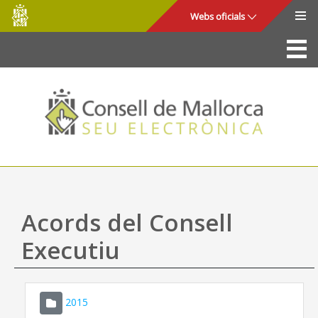
Consell
Salta al contingut principal
Webs oficials
de
Mallorca
La Seu
Consell de Mallorca
Accés i seguretat
Utilitats
Tràmits i serveis
Acords del Consell
Mapa web
Executiu
Ajuda
2015