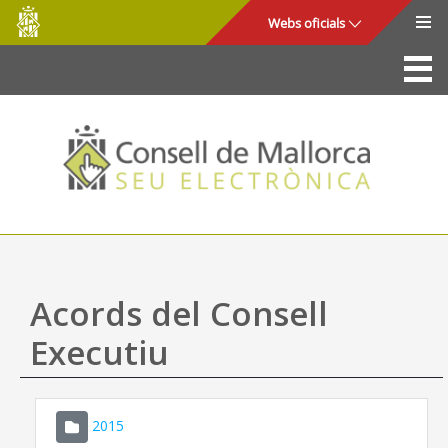
Consell
Salta al contingut principal
Webs oficials
de
Mallorca
La Seu
Consell de Mallorca
Accés i seguretat
Utilitats
Tràmits i serveis
Acords del Consell
Mapa web
Executiu
Ajuda
2015