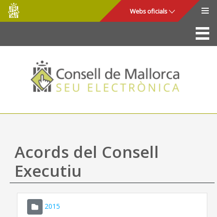
Consell
Salta al contingut principal
Webs oficials
de
Mallorca
La Seu
Consell de Mallorca
Accés i seguretat
Utilitats
Tràmits i serveis
Acords del Consell
Mapa web
Executiu
Ajuda
2015