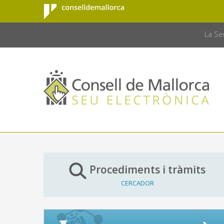
Consell de
Salta al contingut principal
CONSELL 
Mallorca
La Se
Procediments i tràmits
CERCADOR