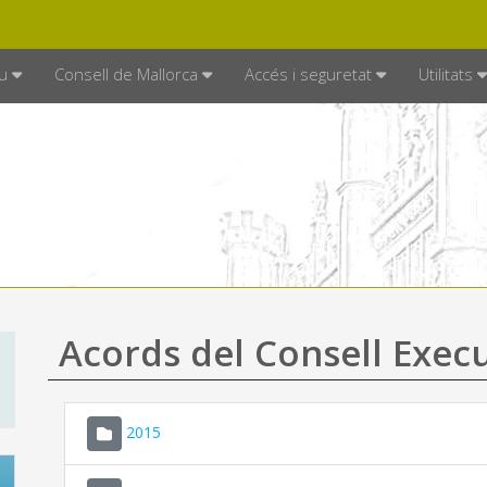
DE MALLORCA
MALLORCA.ES
TRAN
SEU ELECTRÒNICA
u
Consell de Mallorca
Accés i seguretat
Utilitats
Acords del Consell Exec
2015