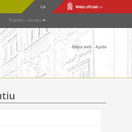
CA
ES
Webs oficials
SPARÈNCIA
Tràmits i serveis
Mapa web
Ajuda
utiu