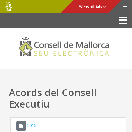
Consell
Salta al contingut principal
Webs oficials
de
Mallorca
La Seu
Consell de Mallorca
Accés i seguretat
Utilitats
Tràmits i serveis
Acords del Consell
Mapa web
Executiu
Ajuda
2015