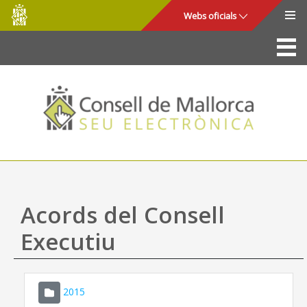
Consell
Salta al contingut principal
Webs oficials
de
Mallorca
La Seu
Consell de Mallorca
Accés i seguretat
Utilitats
Tràmits i serveis
Acords del Consell
Mapa web
Executiu
Ajuda
2015