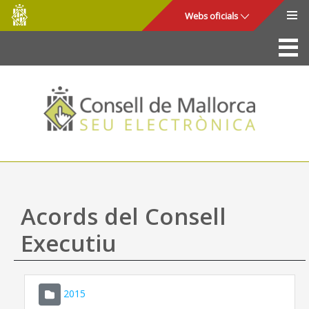
Consell
Salta al contingut principal
Webs oficials
de
Mallorca
La Seu
Consell de Mallorca
Accés i seguretat
Utilitats
Tràmits i serveis
Acords del Consell
Mapa web
Executiu
Ajuda
2015