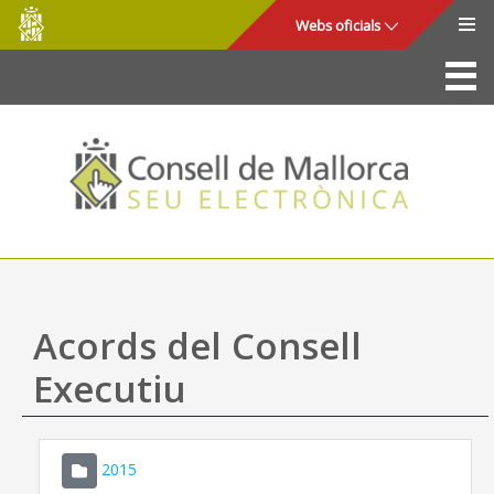
Consell
Salta al contingut principal
Webs oficials
de
Mallorca
La Seu
Consell de Mallorca
Accés i seguretat
Utilitats
Tràmits i serveis
Acords del Consell
Mapa web
Executiu
Ajuda
2015