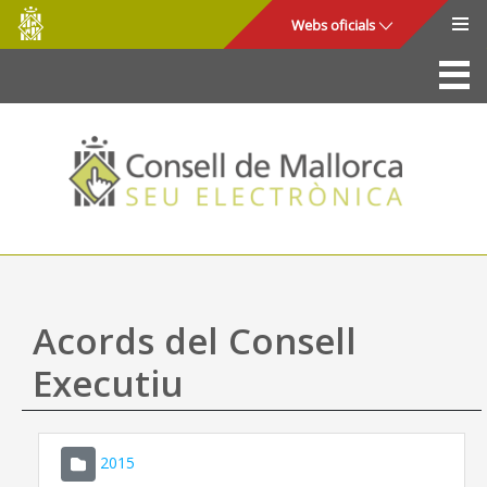
Consell
Salta al contingut principal
Webs oficials
de
Mallorca
La Seu
Consell de Mallorca
Accés i seguretat
Utilitats
Tràmits i serveis
Acords del Consell
Mapa web
Executiu
Ajuda
2015