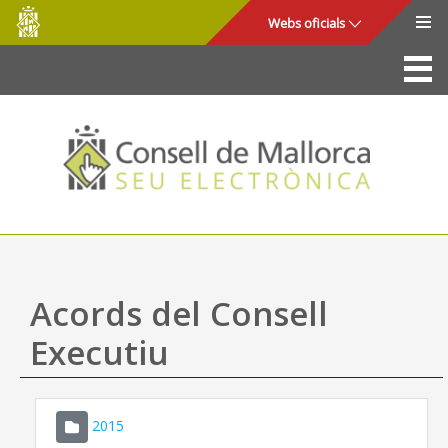
Consell
Salta al contingut principal
Webs oficials
de
Mallorca
La Seu
Consell de Mallorca
Accés i seguretat
Utilitats
Tràmits i serveis
Acords del Consell
Mapa web
Executiu
Ajuda
2015