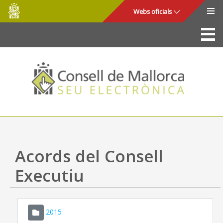
Consell
Salta al contingut principal
Webs oficials
de
Mallorca
La Seu
Consell de Mallorca
Accés i seguretat
Utilitats
Tràmits i serveis
Acords del Consell
Mapa web
Executiu
Ajuda
2015