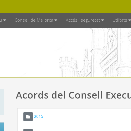
DE MALLORCA
MALLORCA.ES
TRAN
SEU ELECTRÒNICA
u
Consell de Mallorca
Accés i seguretat
Utilitats
Acords del Consell Exec
2015