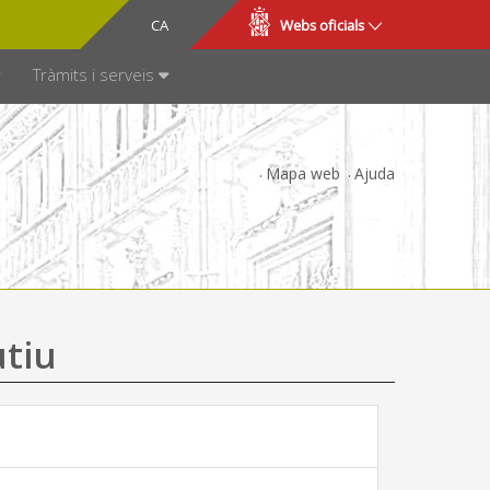
CA
ES
Webs oficials
SPARÈNCIA
Tràmits i serveis
Mapa web
Ajuda
utiu