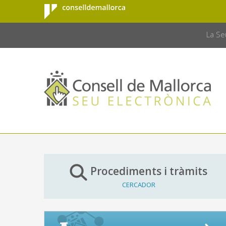
Consell de
Salta al contingut principal
CONSELL 
Mallorca
La Se
Procediments i tràmits
CERCADOR