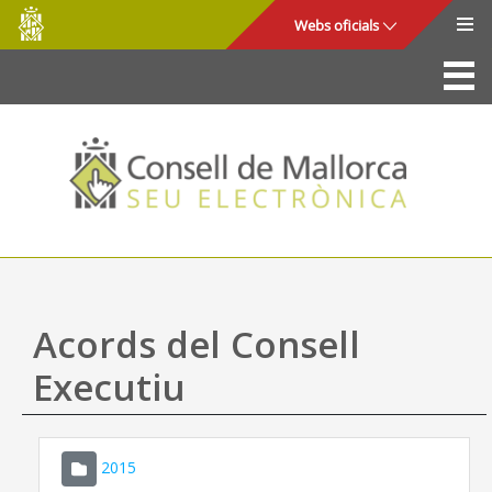
Consell
Salta al contingut principal
Webs oficials
de
Mallorca
La Seu
Consell de Mallorca
Accés i seguretat
Utilitats
Tràmits i serveis
Acords del Consell
Mapa web
Executiu
Ajuda
2015