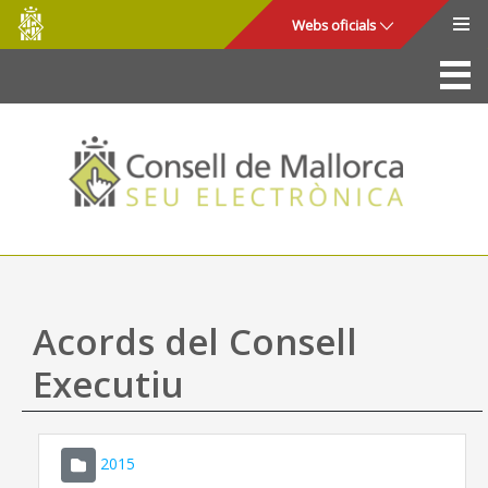
Consell
Salta al contingut principal
Webs oficials
de
Mallorca
La Seu
Consell de Mallorca
Accés i seguretat
Utilitats
Tràmits i serveis
Acords del Consell
Mapa web
Executiu
Ajuda
2015