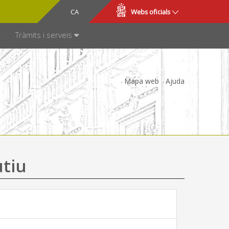
CA
ES
Webs oficials
SPARÈNCIA
Tràmits i serveis
Mapa web
Ajuda
utiu