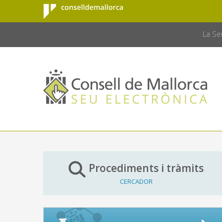
Consell de
Salta al contingut principal
CONSELL 
Mallorca
La Se
Procediments i tràmits
CERCADOR