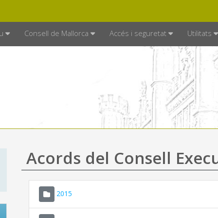
DE MALLORCA
MALLORCA.ES
TRAN
SEU ELECTRÒNICA
u
Consell de Mallorca
Accés i seguretat
Utilitats
Acords del Consell Exec
2015