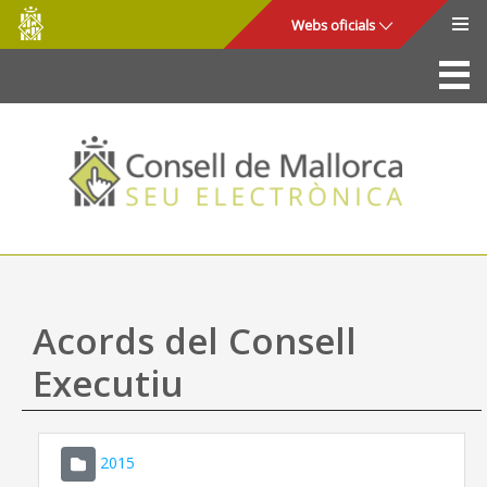
Consell
Salta al contingut principal
Webs oficials
de
Mallorca
La Seu
Consell de Mallorca
Accés i seguretat
Utilitats
Tràmits i serveis
Acords del Consell
Mapa web
Executiu
Ajuda
2015