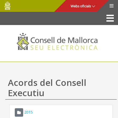
Consell
Salta al contingut principal
Webs oficials
de
Mallorca
La Seu
Consell de Mallorca
Accés i seguretat
Utilitats
Tràmits i serveis
Acords del Consell
Mapa web
Executiu
Ajuda
2015