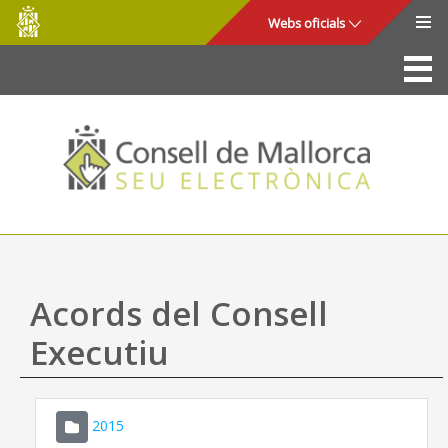
Consell
Salta al contingut principal
Webs oficials
de
Mallorca
La Seu
Consell de Mallorca
Accés i seguretat
Utilitats
Tràmits i serveis
Acords del Consell
Mapa web
Executiu
Ajuda
2015