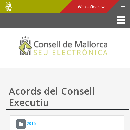
Consell
Salta al contingut principal
Webs oficials
de
Mallorca
La Seu
Consell de Mallorca
Accés i seguretat
Utilitats
Tràmits i serveis
Acords del Consell
Mapa web
Executiu
Ajuda
2015