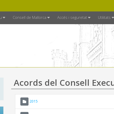
DE MALLORCA
MALLORCA.ES
TRAN
SEU ELECTRÒNICA
u
Consell de Mallorca
Accés i seguretat
Utilitats
Acords del Consell Exec
2015