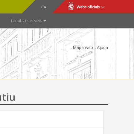
CA
ES
Webs oficials
SPARÈNCIA
Tràmits i serveis
Mapa web
Ajuda
utiu