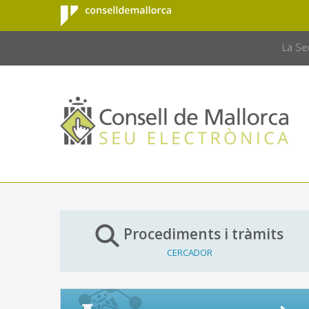
Consell de
Salta al contingut principal
CONSELL 
Mallorca
La Se
Procediments i tràmits
CERCADOR