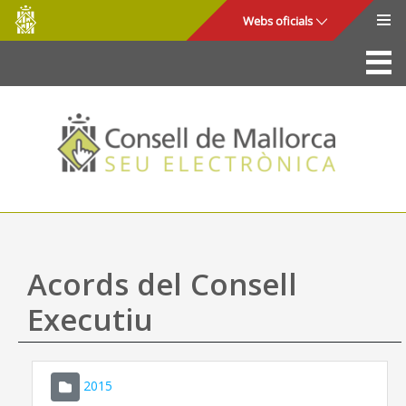
Consell
Salta al contingut principal
Webs oficials
de
Mallorca
La Seu
Consell de Mallorca
Accés i seguretat
Utilitats
Tràmits i serveis
Acords del Consell
Mapa web
Executiu
Ajuda
2015