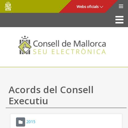
Consell
Salta al contingut principal
Webs oficials
de
Mallorca
La Seu
Consell de Mallorca
Accés i seguretat
Utilitats
Tràmits i serveis
Acords del Consell
Mapa web
Executiu
Ajuda
2015