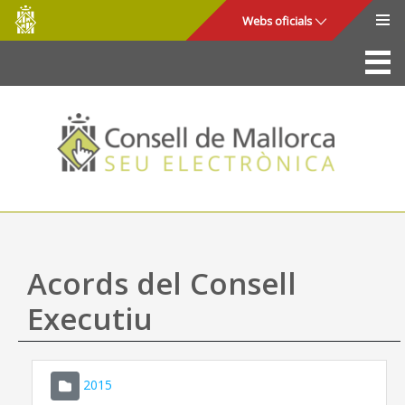
Consell
Salta al contingut principal
Webs oficials
de
Mallorca
La Seu
Consell de Mallorca
Accés i seguretat
Utilitats
Tràmits i serveis
Acords del Consell
Mapa web
Executiu
Ajuda
2015