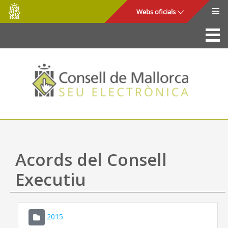
Consell
Salta al contingut principal
Webs oficials
de
Mallorca
La Seu
Consell de Mallorca
Accés i seguretat
Utilitats
Tràmits i serveis
Acords del Consell
Mapa web
Executiu
Ajuda
2015