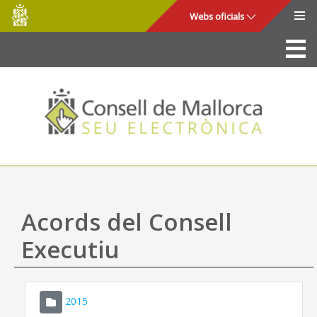
Consell
Salta al contingut principal
Webs oficials
de
Mallorca
La Seu
Consell de Mallorca
Accés i seguretat
Utilitats
Tràmits i serveis
Acords del Consell
Mapa web
Executiu
Ajuda
2015