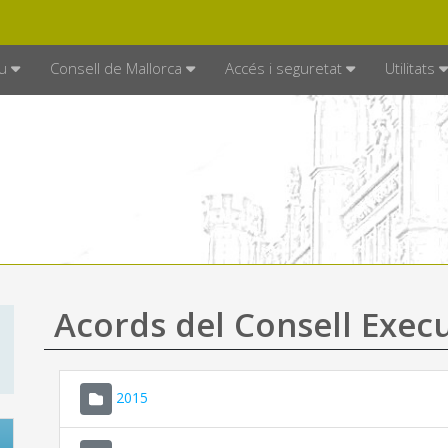
DE MALLORCA
MALLORCA.ES
TRAN
SEU ELECTRÒNICA
u
Consell de Mallorca
Accés i seguretat
Utilitats
Acords del Consell Exec
2015