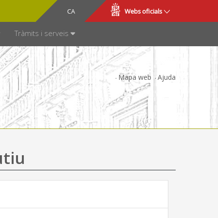
CA
ES
Webs oficials
SPARÈNCIA
Tràmits i serveis
Mapa web
Ajuda
utiu