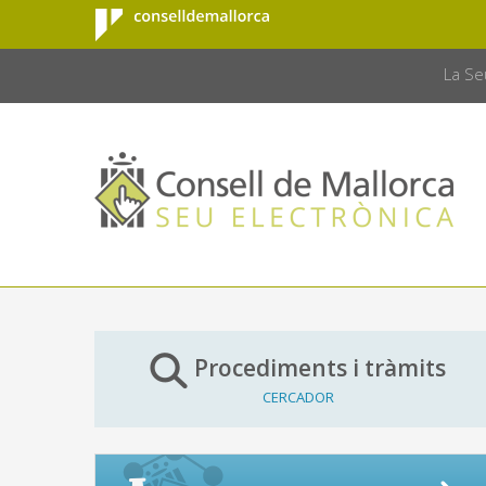
Consell de
Salta al contingut principal
CONSELL 
Mallorca
La Se
Procediments i tràmits
CERCADOR