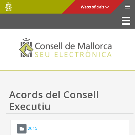
Consell
Salta al contingut principal
Webs oficials
de
Mallorca
La Seu
Consell de Mallorca
Accés i seguretat
Utilitats
Tràmits i serveis
Acords del Consell
Mapa web
Executiu
Ajuda
2015