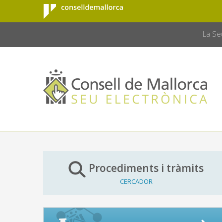
Consell de
Salta al contingut principal
CONSELL 
Mallorca
La Se
Procediments i tràmits
CERCADOR