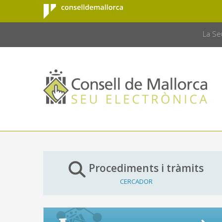
Consell de
Salta al contingut principal
CONSELL 
Mallorca
La Se
Procediments i tràmits
CERCADOR