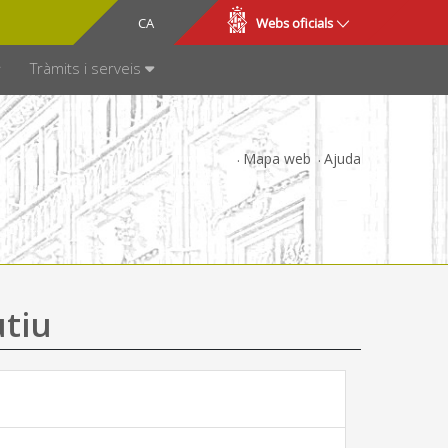
CA
ES
Webs oficials
SPARÈNCIA
Tràmits i serveis
Mapa web
Ajuda
utiu