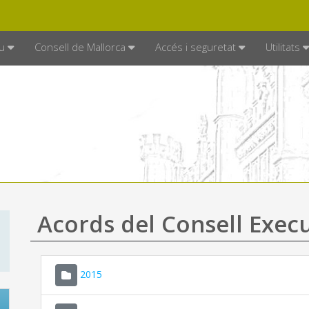
DE MALLORCA
MALLORCA.ES
TRAN
SEU ELECTRÒNICA
u
Consell de Mallorca
Accés i seguretat
Utilitats
Acords del Consell Exec
2015