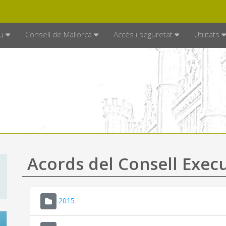
DE MALLORCA
MALLORCA.ES
TRAN
SEU ELECTRÒNICA
u
Consell de Mallorca
Accés i seguretat
Utilitats
Acords del Consell Exec
2015