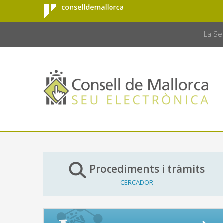
Consell de
Salta al contingut principal
CONSELL 
Mallorca
La Se
Procediments i tràmits
CERCADOR