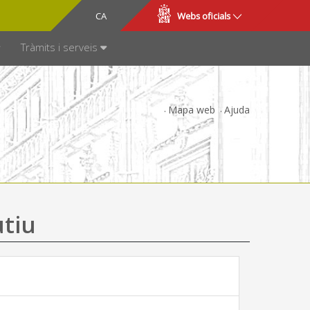
CA
ES
Webs oficials
SPARÈNCIA
Tràmits i serveis
Mapa web
Ajuda
utiu