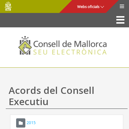
Consell
Salta al contingut principal
Webs oficials
de
Mallorca
La Seu
Consell de Mallorca
Accés i seguretat
Utilitats
Tràmits i serveis
Acords del Consell
Mapa web
Executiu
Ajuda
2015