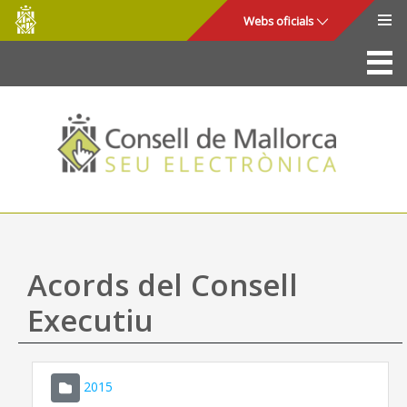
Consell
Salta al contingut principal
Webs oficials
de
Mallorca
La Seu
Consell de Mallorca
Accés i seguretat
Utilitats
Tràmits i serveis
Acords del Consell
Mapa web
Executiu
Ajuda
2015