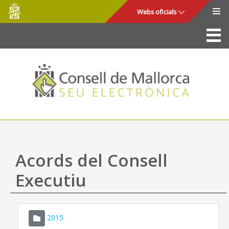
Consell
Salta al contingut principal
Webs oficials
de
Mallorca
La Seu
Consell de Mallorca
Accés i seguretat
Utilitats
Tràmits i serveis
Acords del Consell
Mapa web
Executiu
Ajuda
2015