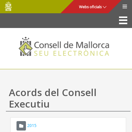
Consell
Salta al contingut principal
Webs oficials
de
Mallorca
La Seu
Consell de Mallorca
Accés i seguretat
Utilitats
Tràmits i serveis
Acords del Consell
Mapa web
Executiu
Ajuda
2015