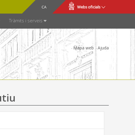
CA
ES
Webs oficials
SPARÈNCIA
Tràmits i serveis
Mapa web
Ajuda
utiu