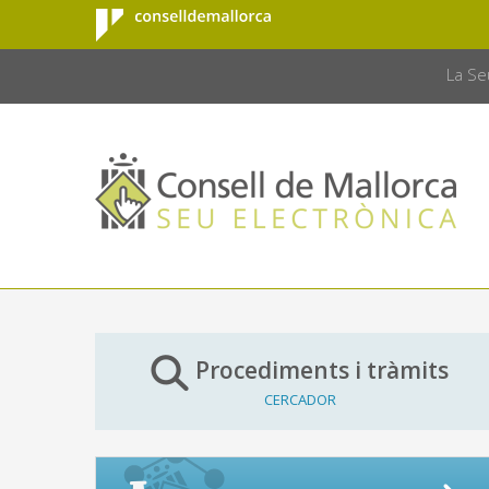
Consell de
Salta al contingut principal
CONSELL 
Mallorca
La Se
Procediments i tràmits
CERCADOR