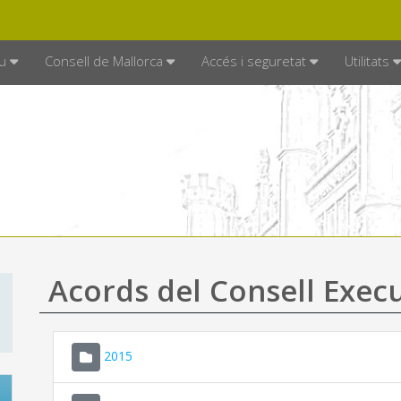
DE MALLORCA
MALLORCA.ES
TRAN
SEU ELECTRÒNICA
u
Consell de Mallorca
Accés i seguretat
Utilitats
Acords del Consell Exec
2015