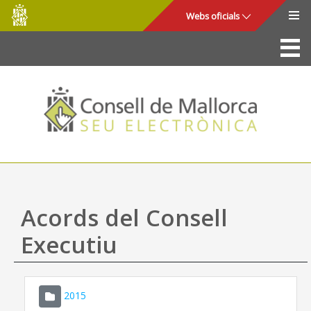
Consell
Salta al contingut principal
Webs oficials
de
Mallorca
La Seu
Consell de Mallorca
Accés i seguretat
Utilitats
Tràmits i serveis
Acords del Consell
Mapa web
Executiu
Ajuda
2015