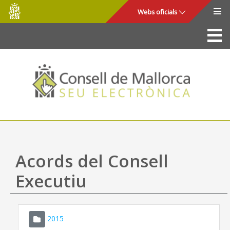
Consell
Salta al contingut principal
Webs oficials
de
Mallorca
La Seu
Consell de Mallorca
Accés i seguretat
Utilitats
Tràmits i serveis
Acords del Consell
Mapa web
Executiu
Ajuda
2015