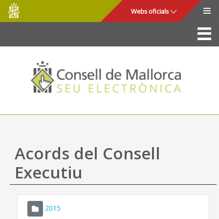
Consell
Salta al contingut principal
Webs oficials
de
Mallorca
La Seu
Consell de Mallorca
Accés i seguretat
Utilitats
Tràmits i serveis
Acords del Consell
Mapa web
Executiu
Ajuda
2015