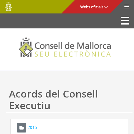
Consell
Salta al contingut principal
Webs oficials
de
Mallorca
La Seu
Consell de Mallorca
Accés i seguretat
Utilitats
Tràmits i serveis
Acords del Consell
Mapa web
Executiu
Ajuda
2015