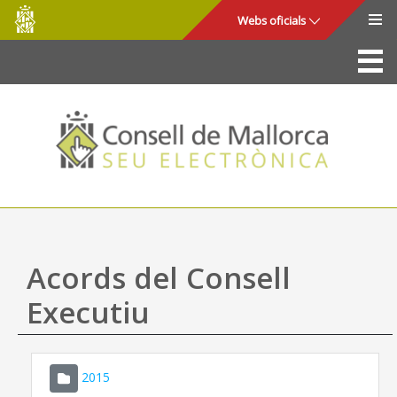
Consell
Salta al contingut principal
Webs oficials
de
Mallorca
La Seu
Consell de Mallorca
Accés i seguretat
Utilitats
Tràmits i serveis
Acords del Consell
Mapa web
Executiu
Ajuda
2015