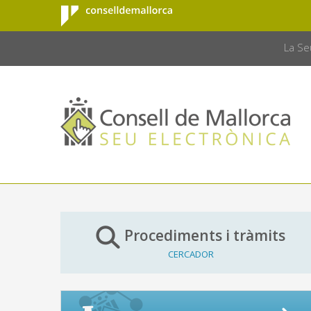
Consell de
Salta al contingut principal
CONSELL 
Mallorca
La Se
Procediments i tràmits
CERCADOR