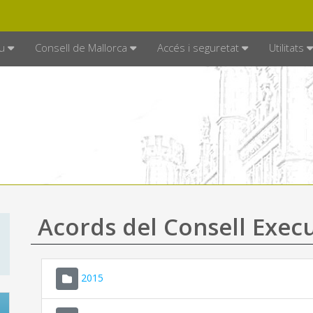
DE MALLORCA
MALLORCA.ES
TRAN
SEU ELECTRÒNICA
u
Consell de Mallorca
Accés i seguretat
Utilitats
Acords del Consell Exec
2015