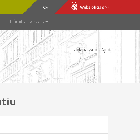
CA
ES
Webs oficials
SPARÈNCIA
Tràmits i serveis
Mapa web
Ajuda
utiu