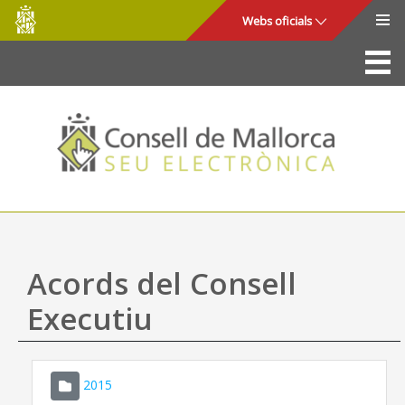
Consell
Salta al contingut principal
Webs oficials
de
Mallorca
La Seu
Consell de Mallorca
Accés i seguretat
Utilitats
Tràmits i serveis
Acords del Consell
Mapa web
Executiu
Ajuda
2015