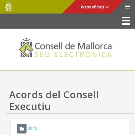
Consell
Salta al contingut principal
Webs oficials
de
Mallorca
La Seu
Consell de Mallorca
Accés i seguretat
Utilitats
Tràmits i serveis
Acords del Consell
Mapa web
Executiu
Ajuda
2015