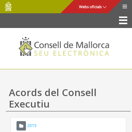
Consell
Salta al contingut principal
Webs oficials
de
Mallorca
La Seu
Consell de Mallorca
Accés i seguretat
Utilitats
Tràmits i serveis
Acords del Consell
Mapa web
Executiu
Ajuda
2015