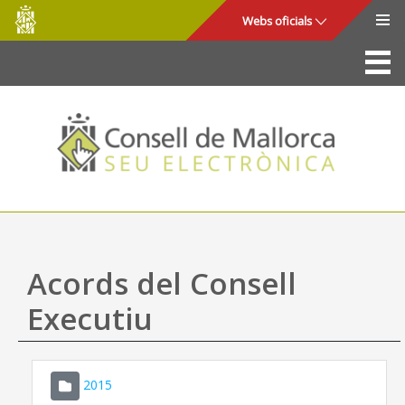
Consell
Salta al contingut principal
Webs oficials
de
Mallorca
La Seu
Consell de Mallorca
Accés i seguretat
Utilitats
Tràmits i serveis
Acords del Consell
Mapa web
Executiu
Ajuda
2015