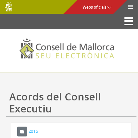
Consell
Salta al contingut principal
Webs oficials
de
Mallorca
La Seu
Consell de Mallorca
Accés i seguretat
Utilitats
Tràmits i serveis
Acords del Consell
Mapa web
Executiu
Ajuda
2015