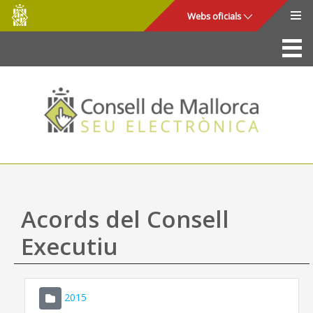
Consell
Salta al contingut principal
Webs oficials
de
Mallorca
La Seu
Consell de Mallorca
Accés i seguretat
Utilitats
Tràmits i serveis
Acords del Consell
Mapa web
Executiu
Ajuda
2015